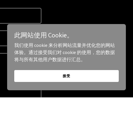
此网站使用 Cookie。
我们使用 cookie 来分析网站流量并优化您的网站
体验。通过接受我们对 cookie 的使用，您的数据
将与所有其他用户数据进行汇总。
接受