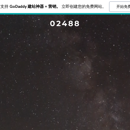
开始免
术支持
GoDaddy 建站神器 + 营销。
立即创建您的免费网站。
02488